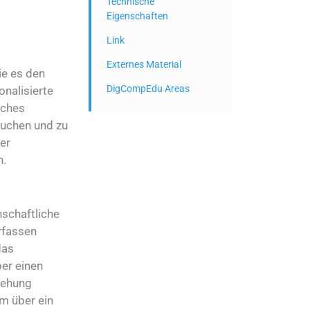
Technische
Eigenschaften
Link
Externes Material
ie es den
DigCompEdu Areas
onalisierte
iches
suchen und zu
der
n.
nschaftliche
rfassen
das
er einen
iehung
m über ein