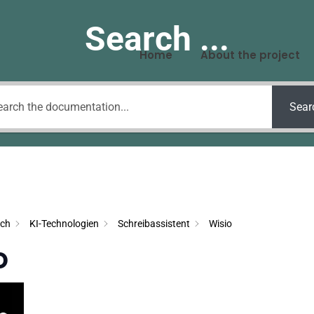
Search ...
Home
About the project
Sear
sch
KI-Technologien
Schreibassistent
Wisio
o