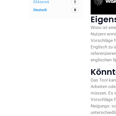
Ελληνικά
0
Deutsch
0
Eigen
Wisio ist ein
Nutzern ermög
Vorschläge fü
Englisch zu 
referenzieren
englischen S
Könnte
Das Tool kan
Arbeiten ode
müssen. Es v
Vorschläge f
Neigungs- od
unterschiedl