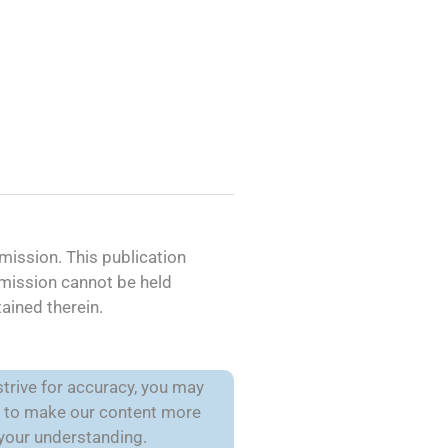
ission. This publication
mmission cannot be held
ained therein.
trive for accuracy, you may
is to make our content more
 your understanding.