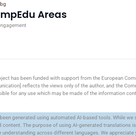
rbg
ompEdu Areas
 Engagement
oject has been funded with support from the European Comm
ication] reflects the views only of the author, and the Co
ible for any use which may be made of the information cont
e been generated using automated AI-based tools. While we s
ted content. The purpose of using AI-generated translations 
ate understanding across different languages. We appreciate