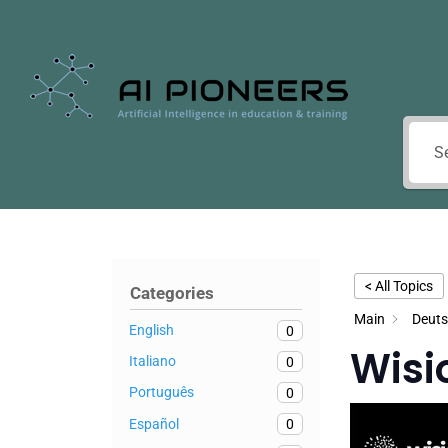
< All Topics
Categories
Main
Deut
English
0
Wisi
Italiano
0
Português
0
Español
0