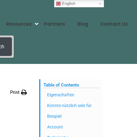
English
Resources
Partners
Blog
Contact Us
ch
Table of Contents
Print
Eigenschaften
Könnte nützlich sein für
Beispiel
Account