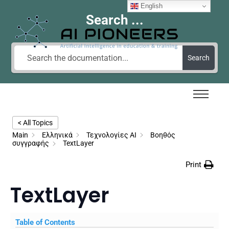
English
Search ...
Search
< All Topics
Main
Ελληνικά
Τεχνολογίες AI
Βοηθός
συγγραφής
TextLayer
Print
TextLayer
Table of Contents