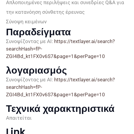
Απλοποιημένες περιλήψεις και συνεδρίες Q&A για
την κατανόηση σύνθετης έρευνας
Σύνοψη κειμένων
Παραδείγματα
Συνοψίζοντας με AI:
https://textlayer.ai/search?
searchHash=fP-
ZGI4Bd_kt1FX0v6S7&page=1&perPage=10
λογαριασμός
Συνοψίζοντας με AI:
https://textlayer.ai/search?
searchHash=fP-
ZGI4Bd_kt1FX0v6S7&page=1&perPage=10
Τεχνικά χαρακτηριστικά
Απαιτείται
Link