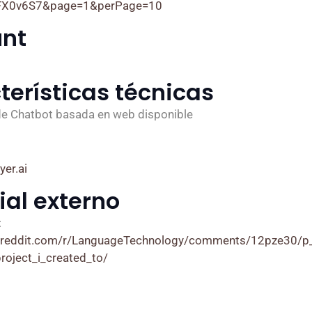
FX0v6S7&page=1&perPage=10
nt
terísticas técnicas
de Chatbot basada en web disponible
yer.ai
ial externo
:
.reddit.com/r/LanguageTechnology/comments/12pze30/p_i
project_i_created_to/