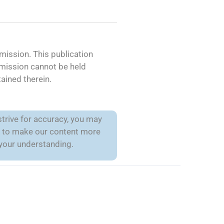
ission. This publication
mmission cannot be held
ained therein.
trive for accuracy, you may
is to make our content more
 your understanding.