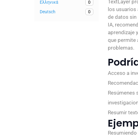
TextLayer pr
Ελληνικά
0
los usuarios 
Deutsch
0
de datos sin
IA, recomend
aprendizaje 
que permite a
problemas.
Podría
Acceso a inv
Recomendacio
Resúmenes si
investigacio
Resumir text
Ejemp
Resumiendo 