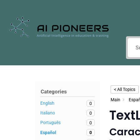
< All Topics
Categories
Main
Españ
English
0
Text
Italiano
0
Português
0
Carac
Español
0