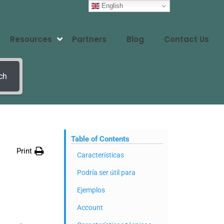
English
Resources
Partners
Blog
Contact Us
ch
Table of Contents
Print
Características
Podría ser útil para
Ejemplos
Account