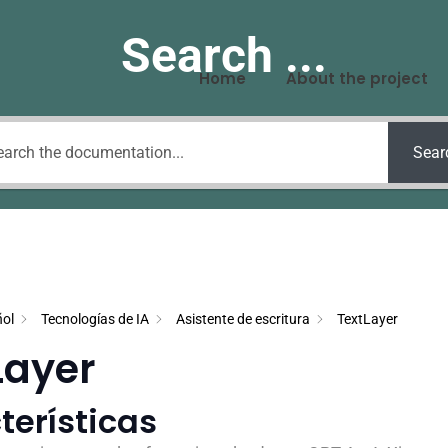
Search ...
Home
About the project
Sear
ol
Tecnologías de IA
Asistente de escritura
TextLayer
Layer
terísticas