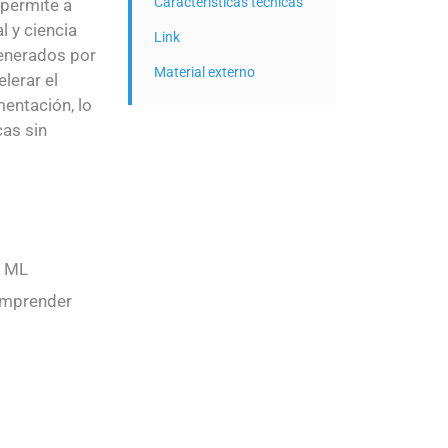
Características técnicas
 permite a
l y ciencia
Link
generados por
Material externo
lerar el
entación, lo
cas sin
y ML
omprender