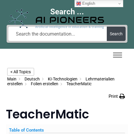
English
Search ...
Search
< All Topics
Main
Deutsch
KI-Technologien
Lehrmaterialien
erstellen
Folien erstellen
TeacherMatic
Print
TeacherMatic
Table of Contents