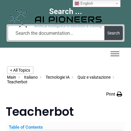
English
Search ...
Search
< All Topics
Main
Italiano
Tecnologie IA
Quiz e valutazione
Teacherbot
Print
Teacherbot
Table of Contents