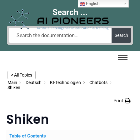
English
Search ...
Search
< All Topics
Main
Deutsch
KI-Technologien
Chatbots
Shiken
Print
Shiken
Table of Contents