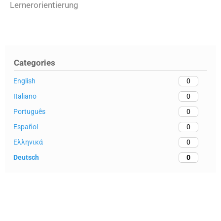
Lernerorientierung
Categories
English
0
Italiano
0
Português
0
Español
0
Ελληνικά
0
Deutsch
0