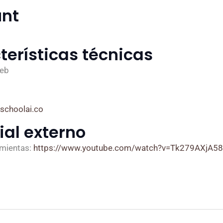
nt
terísticas técnicas
web
schoolai.co
ial externo
amientas:
https://www.youtube.com/watch?v=Tk279AXjA58