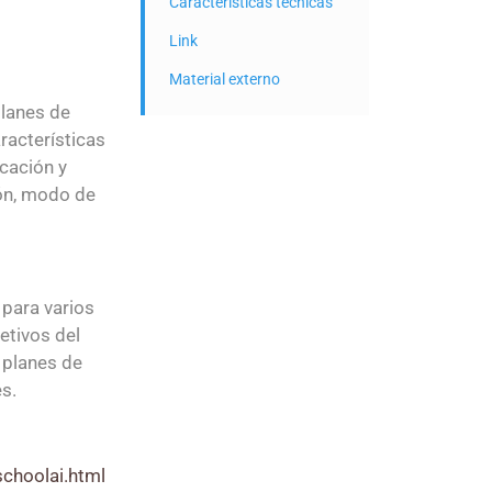
Características técnicas
Link
Material externo
planes de
aracterísticas
cación y
ión, modo de
para varios
jetivos del
 planes de
es.
choolai.html