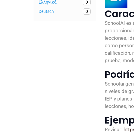
Ελληνικά
0
Carac
Deutsch
0
SchoolAI es 
proporcionán
lecciones, id
como persona
calificación
prueba, modo
Podría
Schoolai gen
niveles de gr
IEP y planes
lecciones, ho
Ejemp
Revisar:
http