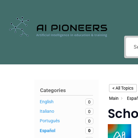
< All Topics
Categories
Main
Españ
English
0
Scho
Italiano
0
Português
0
Español
0