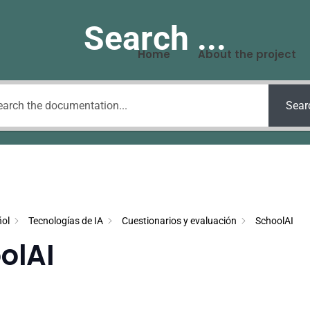
Search ...
Home
About the project
Sear
ol
Tecnologías de IA
Cuestionarios y evaluación
SchoolAI
olAI