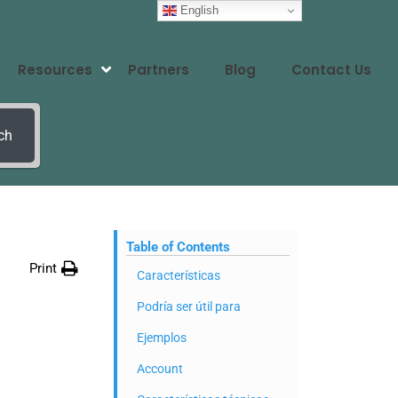
English
Resources
Partners
Blog
Contact Us
ch
Table of Contents
Print
Características
Podría ser útil para
Ejemplos
Account