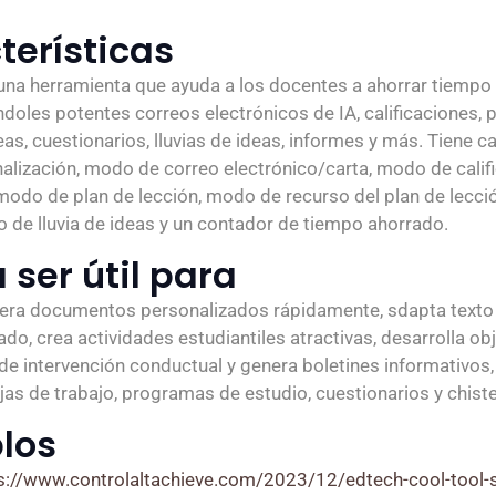
terísticas
una herramienta que ayuda a los docentes a ahorrar tiempo
doles potentes correos electrónicos de IA, calificaciones, 
eas, cuestionarios, lluvias de ideas, informes y más. Tiene c
lización, modo de correo electrónico/carta, modo de califi
, modo de plan de lección, modo de recurso del plan de lecc
 de lluvia de ideas y un contador de tiempo ahorrado.
 ser útil para
era documentos personalizados rápidamente, sdapta texto 
ado, crea actividades estudiantiles atractivas, desarrolla ob
 de intervención conductual y genera boletines informativos,
jas de trabajo, programas de estudio, cuestionarios y chist
los
s://www.controlaltachieve.com/2023/12/edtech-cool-tool-s