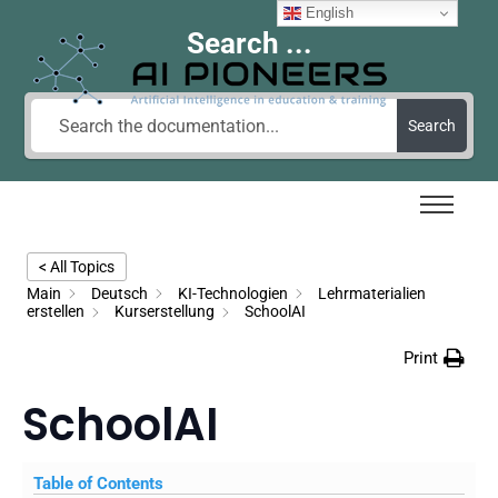
English
Search ...
Search
< All Topics
Main
Deutsch
KI-Technologien
Lehrmaterialien
erstellen
Kurserstellung
SchoolAI
Print
SchoolAI
Table of Contents