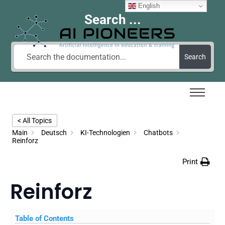
English
Search ...
Search
< All Topics
Main
Deutsch
KI-Technologien
Chatbots
Reinforz
Print
Reinforz
Table of Contents