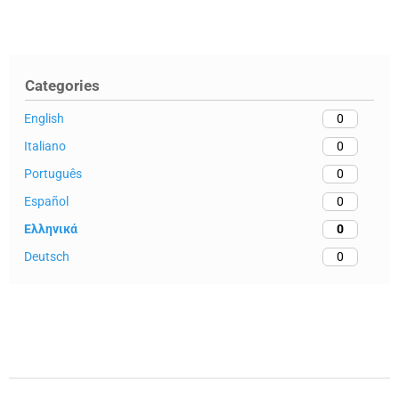
Categories
English
0
Italiano
0
Português
0
Español
0
Ελληνικά
0
Deutsch
0