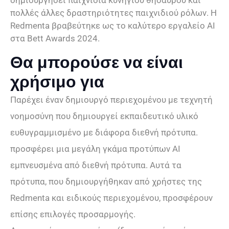
δημιουργήσει παιχνίδια κυνηγιού θησαυρού και
πολλές άλλες δραστηριότητες παιχνιδιού ρόλων. Η
Redmenta βραβεύτηκε ως το καλύτερο εργαλείο AI
στα Bett Awards 2024.
Θα μπορούσε να είναι
χρήσιμο για
Παρέχει έναν δημιουργό περιεχομένου με τεχνητή
νοημοσύνη που δημιουργεί εκπαιδευτικό υλικό
ευθυγραμμισμένο με διάφορα διεθνή πρότυπα.
προσφέρει μια μεγάλη γκάμα προτύπων AI
εμπνευσμένα από διεθνή πρότυπα. Αυτά τα
πρότυπα, που δημιουργήθηκαν από χρήστες της
Redmenta και ειδικούς περιεχομένου, προσφέρουν
επίσης επιλογές προσαρμογής.