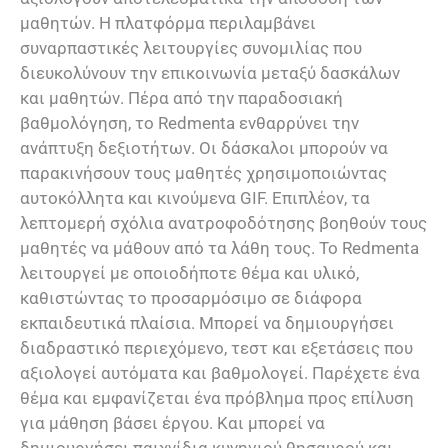
μαθητών. Η πλατφόρμα περιλαμβάνει
συναρπαστικές λειτουργίες συνομιλίας που
διευκολύνουν την επικοινωνία μεταξύ δασκάλων
και μαθητών. Πέρα από την παραδοσιακή
βαθμολόγηση, το Redmenta ενθαρρύνει την
ανάπτυξη δεξιοτήτων. Οι δάσκαλοι μπορούν να
παρακινήσουν τους μαθητές χρησιμοποιώντας
αυτοκόλλητα και κινούμενα GIF. Επιπλέον, τα
λεπτομερή σχόλια ανατροφοδότησης βοηθούν τους
μαθητές να μάθουν από τα λάθη τους. Το Redmenta
λειτουργεί με οποιοδήποτε θέμα και υλικό,
καθιστώντας το προσαρμόσιμο σε διάφορα
εκπαιδευτικά πλαίσια. Μπορεί να δημιουργήσει
διαδραστικό περιεχόμενο, τεστ και εξετάσεις που
αξιολογεί αυτόματα και βαθμολογεί. Παρέχετε ένα
θέμα και εμφανίζεται ένα πρόβλημα προς επίλυση
για μάθηση βάσει έργου. Και μπορεί να