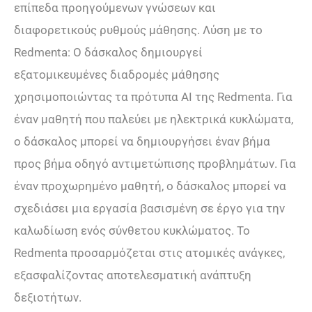
επίπεδα προηγούμενων γνώσεων και
διαφορετικούς ρυθμούς μάθησης. Λύση με το
Redmenta: Ο δάσκαλος δημιουργεί
εξατομικευμένες διαδρομές μάθησης
χρησιμοποιώντας τα πρότυπα AI της Redmenta. Για
έναν μαθητή που παλεύει με ηλεκτρικά κυκλώματα,
ο δάσκαλος μπορεί να δημιουργήσει έναν βήμα
προς βήμα οδηγό αντιμετώπισης προβλημάτων. Για
έναν προχωρημένο μαθητή, ο δάσκαλος μπορεί να
σχεδιάσει μια εργασία βασισμένη σε έργο για την
καλωδίωση ενός σύνθετου κυκλώματος. Το
Redmenta προσαρμόζεται στις ατομικές ανάγκες,
εξασφαλίζοντας αποτελεσματική ανάπτυξη
δεξιοτήτων.