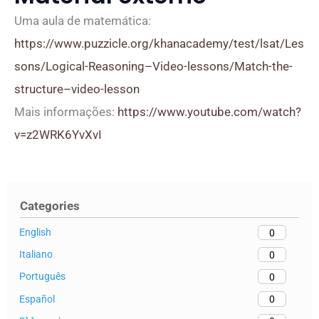
Uma aula de matemática:
https://www.puzzicle.org/khanacademy/test/lsat/Les
sons/Logical-Reasoning–Video-lessons/Match-the-
structure–video-lesson
Mais informações:
https://www.youtube.com/watch?
v=z2WRK6YvXvI
Categories
English
0
Italiano
0
Português
0
Español
0