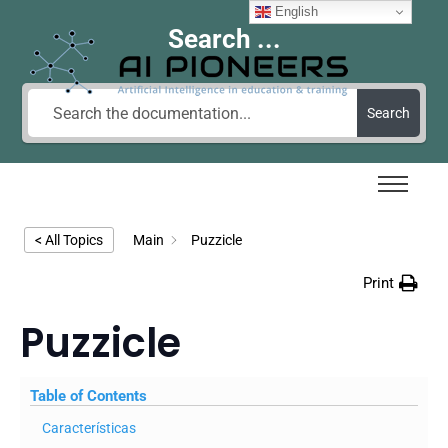
English
Search ...
Search
< All Topics
Main
Puzzicle
Print
Puzzicle
Table of Contents
Características