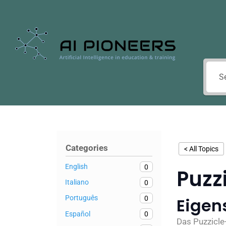
Categories
< All Topics
English
0
Puzz
Italiano
0
Português
0
Eigen
Español
0
Das Puzzicle-