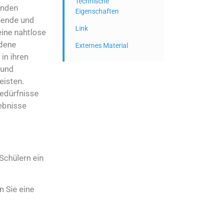
Technische
enden
Eigenschaften
hende und
Link
eine nahtlose
edene
Externes Material
in ihren
 und
eisten.
Bedürfnisse
gebnisse
Schülern ein
n Sie eine