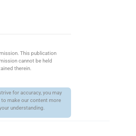
ission. This publication
mmission cannot be held
ained therein.
trive for accuracy, you may
is to make our content more
 your understanding.