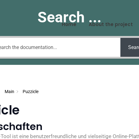
Search ...
Home
About the project
Sear
Main
Puzzicle
icle
schaften
Tool ist eine benutzerfreundliche und vielseitige Online-Plat