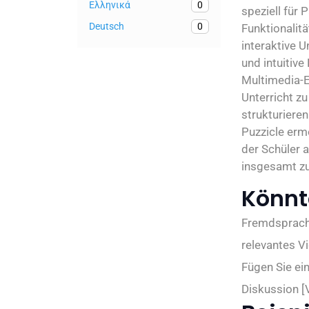
Ελληνικά
0
speziell für
Deutsch
0
Funktionalit
interaktive U
und intuitiv
Multimedia-El
Unterricht zu
strukturieren
Puzzicle ermö
der Schüler 
insgesamt zu
Könnte
Fremdsprache
relevantes V
Fügen Sie ein
Diskussion [