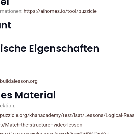
el
rmationen:
https://aihomes.io/tool/puzzicle
nt
ische Eigenschaften
buildalesson.org
nes Material
ektion:
.puzzicle.org/khanacademy/test/lsat/Lessons/Logical-Rea
s/Match-the-structure–video-lesson