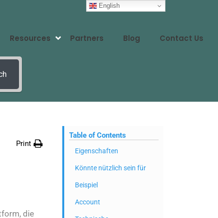
English
Resources
Partners
Blog
Contact Us
ch
Table of Contents
Print
Eigenschaften
Könnte nützlich sein für
Beispiel
Account
tform, die