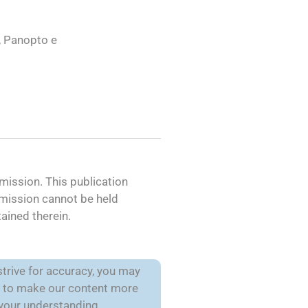
, Panopto e
ission. This publication
mmission cannot be held
ained therein.
trive for accuracy, you may
is to make our content more
 your understanding.