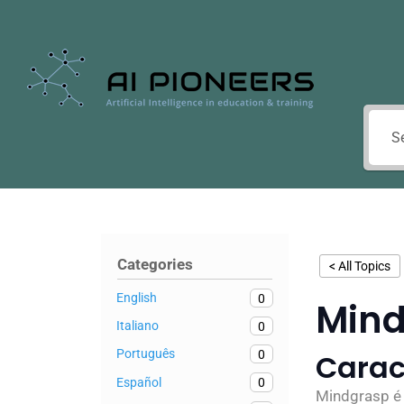
Categories
< All Topics
English
0
Min
Italiano
0
Português
0
Carac
Español
0
Mindgrasp é 