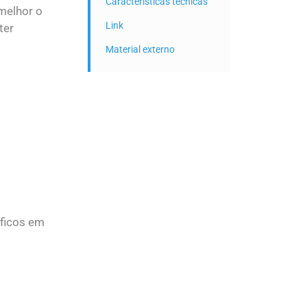
Características técnicas
 melhor o
Link
ter
Material externo
íficos em