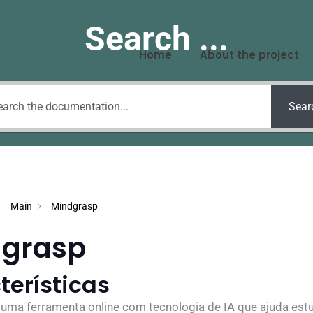
Search ...
Home
About the project
Sear
Main
Mindgrasp
dgrasp
terísticas
uma ferramenta online com tecnologia de IA que ajuda est