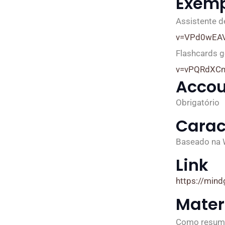
Exemp
Assistente d
v=VPd0wEA
Flashcards g
v=vPQRdX
Accou
Obrigatório
Carac
Baseado na
Link
https://mind
Mater
Como resumir