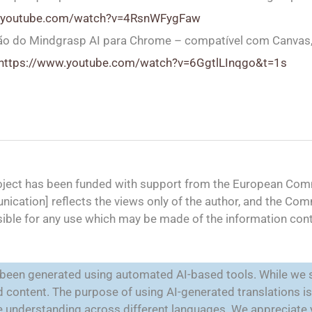
w.youtube.com/watch?v=4RsnWFygFaw
ão do Mindgrasp AI para Chrome – compatível com Canvas
https://www.youtube.com/watch?v=6GgtlLInqgo&t=1s
oject has been funded with support from the European Comm
ication] reflects the views only of the author, and the Co
ible for any use which may be made of the information cont
e been generated using automated AI-based tools. While we s
ted content. The purpose of using AI-generated translations 
ate understanding across different languages. We appreciate