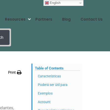
English
Resources
Partners
Blog
Contact Us
ch
Table of Contents
Print
Características
Poderá ser útil para
Exemplos
Account
udantes,