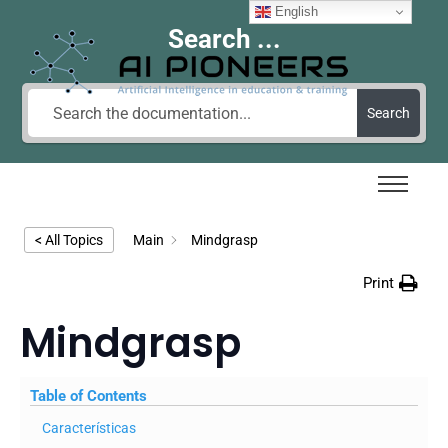
English
Search ...
Search
< All Topics
Main
Mindgrasp
Print
Mindgrasp
Table of Contents
Características