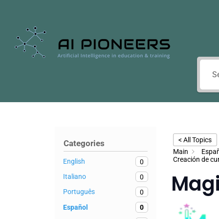
< All Topics
Categories
Main
Españ
Creación de cu
English
0
Magi
Italiano
0
Português
0
Español
0