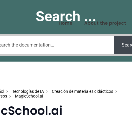
Search ...
Home
About the project
Sear
ol
Tecnologías de IA
Creación de materiales didácticos
rsos
MagicSchool.ai
cSchool.ai