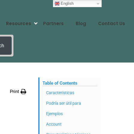
English
Resources
Partners
Blog
Contact Us
ch
Table of Contents
Print
Características
Podría ser útil para
Ejemplos
Account