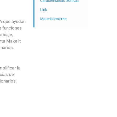
Características técnicas
Link
Material externo
IA que ayudan
e funciones
amiaje,
nta Make it
onarios.
plificar la
ncias de
ionarios,