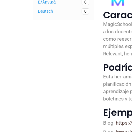
Ελληνικά
0
Carac
Deutsch
0
MagicSchool 
a los docent
como reescri
múltiples ex
Relevant, her
Podría
Esta herrami
planificación
aprendizaje 
boletines y 
Ejemp
Blog:
https: