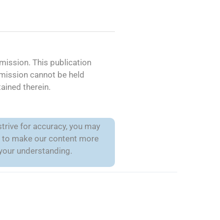
ission. This publication
mmission cannot be held
ained therein.
trive for accuracy, you may
is to make our content more
 your understanding.