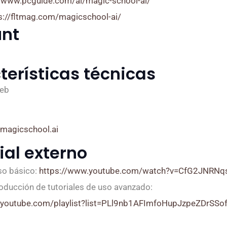
//www.pcguide.com/ai/magic-school-ai/
s://fltmag.com/magicschool-ai/
nt
terísticas técnicas
web
.magicschool.ai
ial externo
uso básico:
https://www.youtube.com/watch?v=CfG2JNRNq
roducción de tutoriales de uso avanzado:
.youtube.com/playlist?list=PLl9nb1AFImfoHupJzpeZDrSS