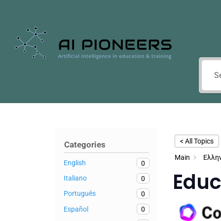
< All Topics
Categories
Main
Ελλη
English
0
Educ
Italiano
0
Português
0
Español
0