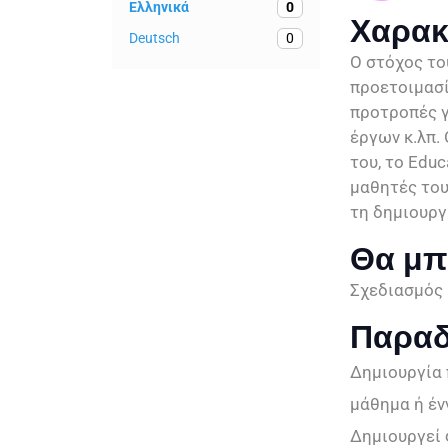
Ελληνικά
0
Χαρακ
Deutsch
0
Ο στόχος του
προετοιμασί
προτροπές γ
έργων κ.λπ.
του, το Edu
μαθητές του
τη δημιουργ
Θα μπ
Σχεδιασμός
Παραδ
Δημιουργία 
μάθημα ή έν
Δημιουργεί 