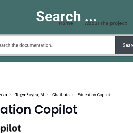
Search ...
Home
About the project
Sear
νικά
Τεχνολογίες AI
Chatbots
Education Copilot
ation Copilot