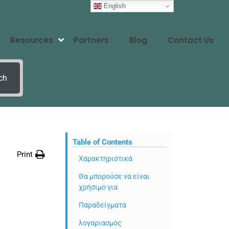
English
Resources
Partners
Blog
Contact Us
ch
Table of Contents
Print
Χαρακτηριστικά
Θα μπορούσε να είναι
χρήσιμο για
Παραδείγματα
λογαριασμός