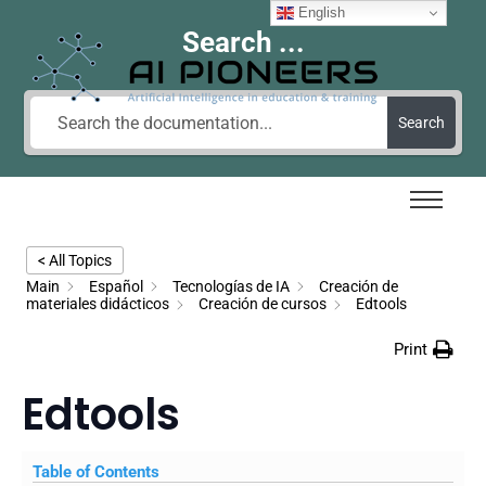
English
Search ...
Search
< All Topics
Main
Español
Tecnologías de IA
Creación de
materiales didácticos
Creación de cursos
Edtools
Print
Edtools
Table of Contents