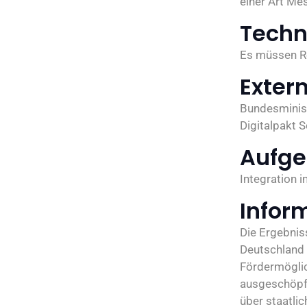
einer Art Mes
Techn
Es müssen Re
Exter
Bundesminist
Digitalpakt S
Aufge
Integration 
Infor
Die Ergebnis
Deutschland 
Fördermöglich
ausgeschöpft
über staatli