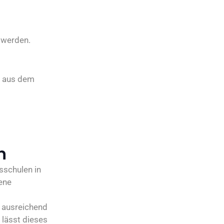
 werden.
g aus dem
n
sschulen in
ene
t ausreichend
 lässt dieses