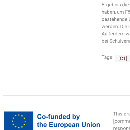
Ergebnis die
haben, um Fö
bestehende C
werden. Die 
Außerdem wer
bei Schulvera
Tags:
[C1]
This pr
[commun
respons