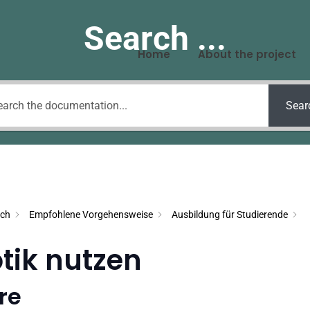
Search ...
Home
About the project
Sear
sch
Empfohlene Vorgehensweise
Ausbildung für Studierende
tik nutzen
re