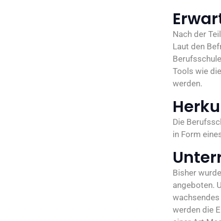
Erwar
Nach der Tei
Laut den Befr
Berufsschule
Tools wie di
werden.
Herku
Die Berufssc
in Form eine
Unter
Bisher wurde
angeboten. Ur
wachsendes I
werden die E