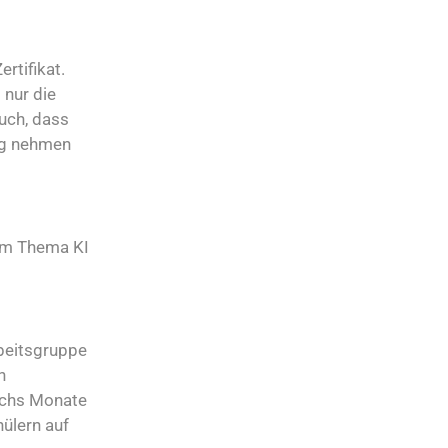
rtifikat.
 nur die
uch, dass
ung nehmen
dem Thema KI
beitsgruppe
n
echs Monate
ülern auf