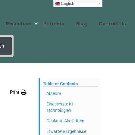
English
Resources
Partners
Blog
Contact Us
ch
Table of Contents
Print
Akteure
Eingesetzte KI-
Technologien
Geplante Aktivitäten
Erwartete Ergebnisse