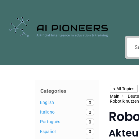
< All Topics
Categories
Main
Deut
Robotik nutzen
English
0
Robo
Italiano
0
Português
0
Akteu
Español
0