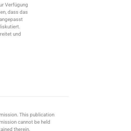
zur Verfügung
gen, dass das
 angepasst
skutiert.
reitet und
ission. This publication
mmission cannot be held
ained therein.