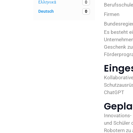
Ελληνικά
0
Berufsschule
Deutsch
0
Firmen
Bundesregie
Es besteht e
Unternehmen.
Geschenk zur
Förderprogra
Einge
Kollaborativ
Schutzausrüs
ChatGPT
Gepla
Innovations-
und Schüler d
Robotern zu 