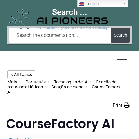
English
Search ...
Search
< All Topics
Main
Português
Tecnologias de IA
Criação de
recursos didáticos
Criação de curso
CourseFactory
AI
Print
CourseFactory AI