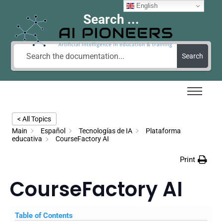
English
Search ...
Search
< All Topics
Main
Español
Tecnologías de IA
Plataforma
educativa
CourseFactory AI
Print
CourseFactory AI
Table of Contents