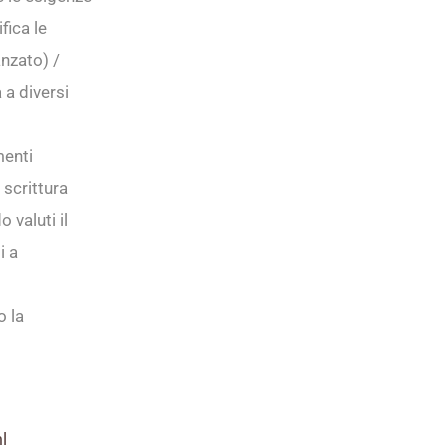
fica le
anzato) /
 a diversi
menti
 scrittura
 valuti il
i a
o la
l