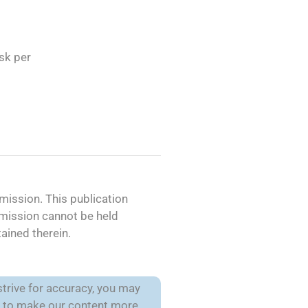
isk per
ission. This publication
mmission cannot be held
ained therein.
trive for accuracy, you may
is to make our content more