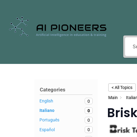
< All Topics
Categories
Main
Italia
English
0
Bris
Italiano
0
Português
0
Español
0