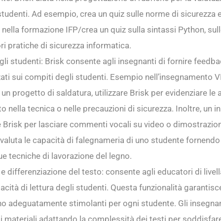
studenti. Ad esempio, crea un quiz sulle norme di sicurezza e
sti nella formazione IFP/crea un quiz sulla sintassi Python, su
ori pratiche di sicurezza informatica.
i studenti: Brisk consente agli insegnanti di fornire feedba
zati sui compiti degli studenti. Esempio nell’insegnamento 
 un progetto di saldatura, utilizzare Brisk per evidenziare le 
 nella tecnica o nelle precauzioni di sicurezza. Inoltre, un 
e Brisk per lasciare commenti vocali su video o dimostrazion
valuta le capacità di falegnameria di uno studente fornend
ue tecniche di lavorazione del legno.
e differenziazione del testo: consente agli educatori di livella
acità di lettura degli studenti. Questa funzionalità garantisc
ano adeguatamente stimolanti per ogni studente. Gli insegn
 i materiali adattando la complessità dei testi per soddisfar