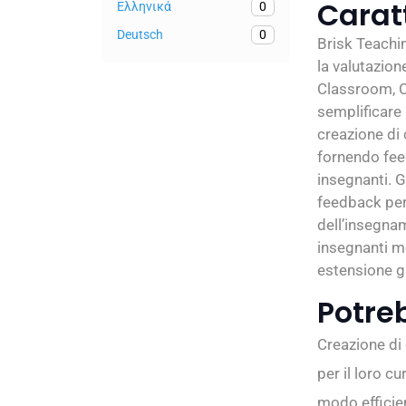
Carat
Ελληνικά
0
Deutsch
0
Brisk Teachi
la valutazio
Classroom, Ca
semplificare 
creazione di c
fornendo fee
insegnanti. 
feedback pers
dell’insegnam
insegnanti m
estensione g
Potre
Creazione di
per il loro c
modo efficien