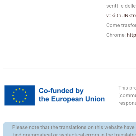
scritti e dell
v=ki0pUNkt
Come trasform
Chrome:
htt
This pr
[commun
respons
Please note that the translations on this website hav
find grammatical or syntactical errors in the transla