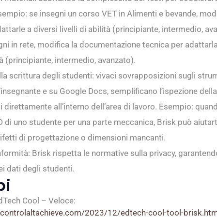
Esempio: se insegni un corso VET in Alimenti e bevande, modi
attarle a diversi livelli di abilità (principiante, intermedio, av
i in rete, modifica la documentazione tecnica per adattarla
lità (principiante, intermedio, avanzato).
la scrittura degli studenti: vivaci sovrapposizioni sugli stru
l’insegnante e su Google Docs, semplificano l’ispezione della
i direttamente all’interno dell’area di lavoro. Esempio: quando
 di uno studente per una parte meccanica, Brisk può aiutart
difetti di progettazione o dimensioni mancanti.
formità: Brisk rispetta le normative sulla privacy, garantend
i dati degli studenti.
pi
dTech Cool – Veloce:
controlaltachieve.com/2023/12/edtech-cool-tool-brisk.htm