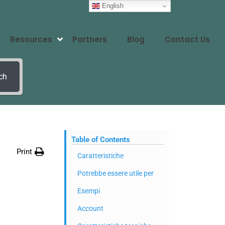
English
Resources
Partners
Blog
Contact Us
ch
Table of Contents
Print
Caratteristiche
Potrebbe essere utile per
Esempi
Account