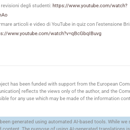
e revisioni degli studenti:
https://www.youtube.com/watch?
mAo
are articoli e video di YouTube in quiz con l’estensione Br
ps://www.youtube.com/watch?v=qBcGbqIBuvg
oject has been funded with support from the European Comm
ication] reflects the views only of the author, and the Co
ible for any use which may be made of the information cont
e been generated using automated AI-based tools. While we s
ted content. The purpose of using AI-generated translations 