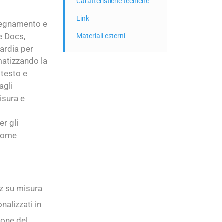
Caratteristiche tecniche
Link
nsegnamento e
e Docs,
Materiali esterni
uardia per
omatizzando la
 testo e
agli
isura e
er gli
 come
iz su misura
nalizzati in
ione del