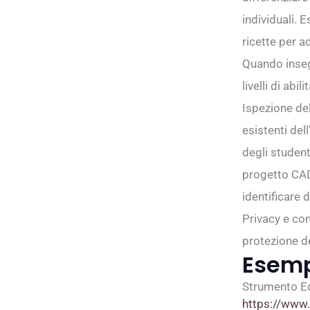
individuali. 
ricette per ad
Quando insegn
livelli di abi
Ispezione del
esistenti del
degli student
progetto CAD
identificare 
Privacy e con
protezione de
Esem
Strumento E
https://www.