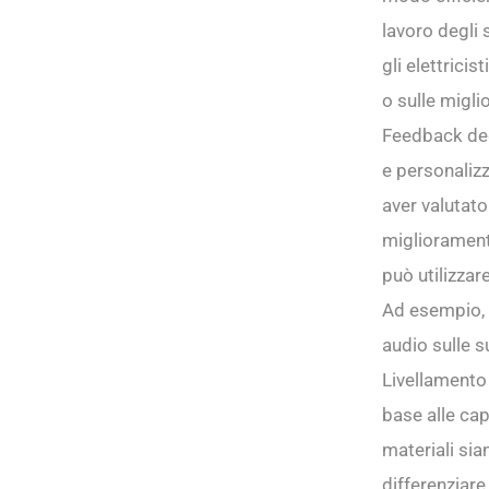
lavoro degli 
gli elettrici
o sulle migli
Feedback degl
e personaliz
aver valutato
miglioramento
può utilizzar
Ad esempio, 
audio sulle s
Livellamento 
base alle cap
materiali si
differenziare