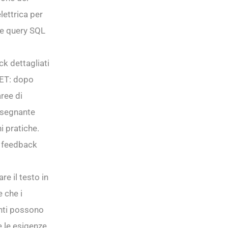
lettrica per
lle query SQL
ck dettagliati
VET: dopo
aree di
insegnante
i pratiche.
o feedback
re il testo in
e che i
anti possono
e le esigenze