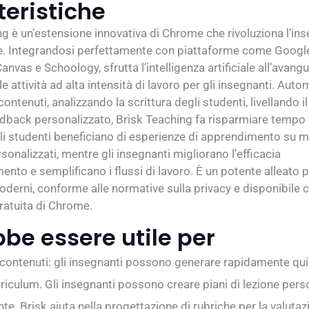
teristiche
ng è un’estensione innovativa di Chrome che rivoluziona l’i
ne. Integrandosi perfettamente con piattaforme come Googl
nvas e Schoology, sfrutta l’intelligenza artificiale all’avang
le attività ad alta intensità di lavoro per gli insegnanti. Aut
ontenuti, analizzando la scrittura degli studenti, livellando il
dback personalizzato, Brisk Teaching fa risparmiare tempo 
Gli studenti beneficiano di esperienze di apprendimento su m
onalizzati, mentre gli insegnanti migliorano l’efficacia
ento e semplificano i flussi di lavoro. È un potente alleato p
oderni, conforme alle normative sulla privacy e disponibile
ratuita di Chrome.
bbe essere utile per
 contenuti: gli insegnanti possono generare rapidamente qu
urriculum. Gli insegnanti possono creare piani di lezione perso
te. Brisk aiuta nella progettazione di rubriche per la valutaz