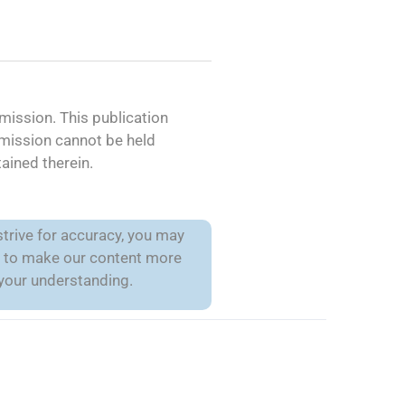
ission. This publication
mmission cannot be held
ained therein.
trive for accuracy, you may
is to make our content more
 your understanding.