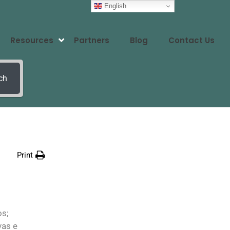
English
Resources
Partners
Blog
Contact Us
ch
Print
os;
vas e