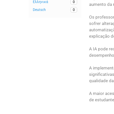
Ελληνικά
0
aumento da 
Deutsch
0
Os professo
sofrer alter
automatizaçã
explicação d
A IA pode rec
desempenho, 
A implementa
significativ
qualidade da
A maior aces
de estudante