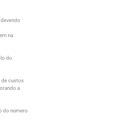
, devendo
rem na
olo do
s de custos
horando a
to do número