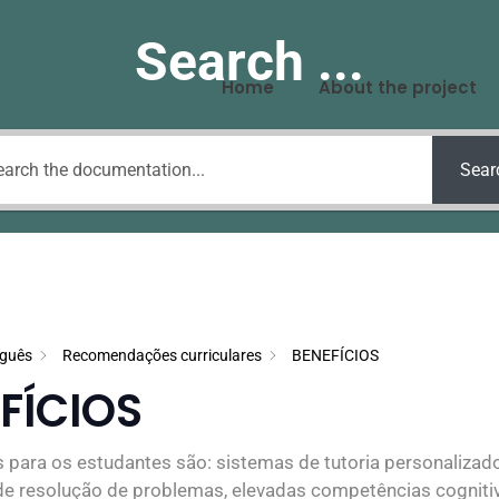
Search ...
Home
About the project
Sear
uguês
Recomendações curriculares
BENEFÍCIOS
FÍCIOS
 para os estudantes são: sistemas de tutoria personalizad
e resolução de problemas, elevadas competências cogniti