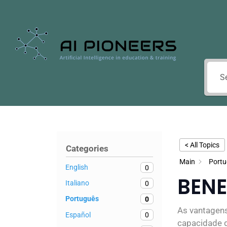
< All Topics
Categories
Main
Port
English
0
BENE
Italiano
0
Português
0
As vantagens
Español
0
capacidade d